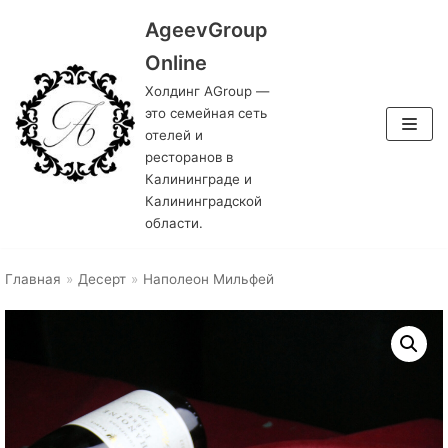
AgeevGroup
Перейти
Online
к
Холдинг AGroup —
содержимому
это семейная сеть
отелей и
ресторанов в
Калининграде и
Калининградской
области.
Главная
»
Десерт
»
Наполеон Мильфей