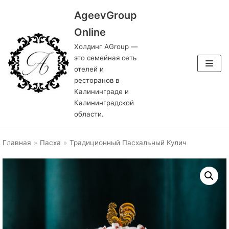
AgeevGroup
Перейти
Online
к
Холдинг AGroup —
содержимому
это семейная сеть
отелей и
ресторанов в
Калининграде и
Калининградской
области.
Главная
»
Пасха
»
Традиционный Пасхальный Кулич